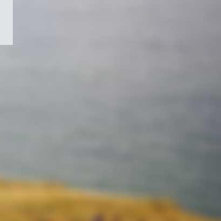
/
Symbole
du
gouvernement
du
Canada