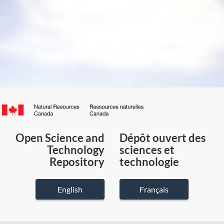
Canada.ca
/
Gouvernement
Open Science and
Dépôt ouvert des
du
Technology
sciences et
Canada
Repository
technologie
English
Français