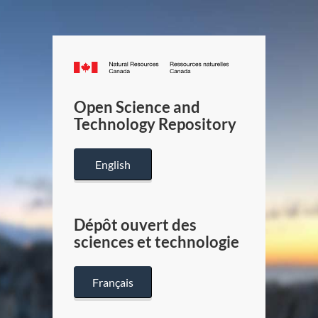
Canada.ca
/
Gouverneme
Open Science and
du
Technology Repository
Canada
English
Dépôt ouvert des
sciences et technologie
Français