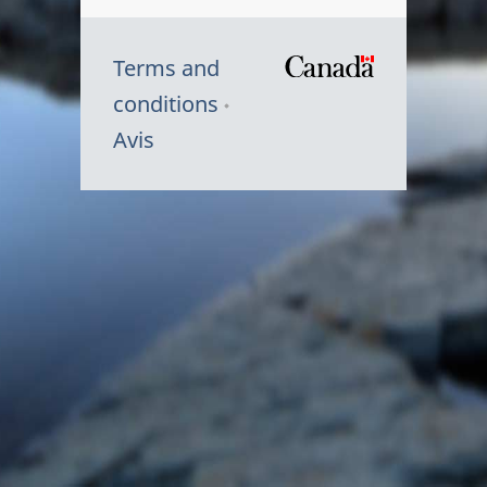
Terms and
/
conditions
Symbole
Avis
du
gouvernem
du
Canada