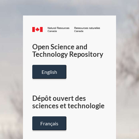
Canada.ca
/
Gouverneme
Open Science and
du
Technology Repository
Canada
English
Dépôt ouvert des
sciences et technologie
Français