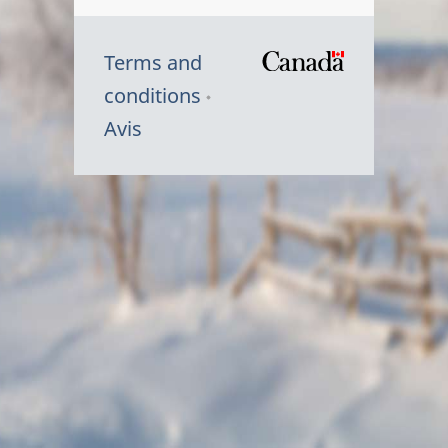
Terms and
/
conditions
Symbole
Avis
du
gouvernem
du
Canada