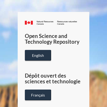
Canada.ca
/
Gouverneme
Open Science and
du
Technology Repository
Canada
English
Dépôt ouvert des
sciences et technologie
Français