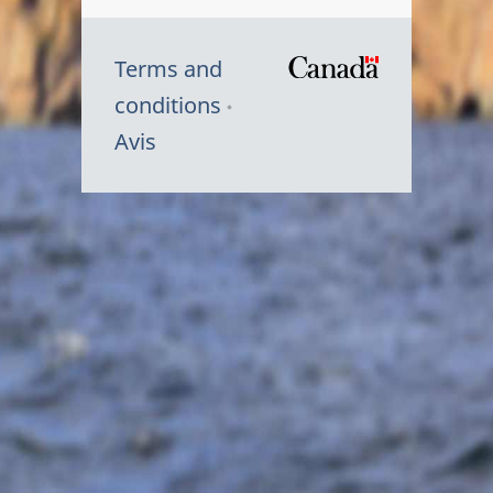
Terms and
/
conditions
Symbole
Avis
du
gouvernem
du
Canada