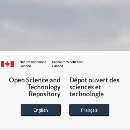
Canada.ca
/
Gouvernement
Open Science and
Dépôt ouvert des
du
Technology
sciences et
Canada
Repository
technologie
English
Français