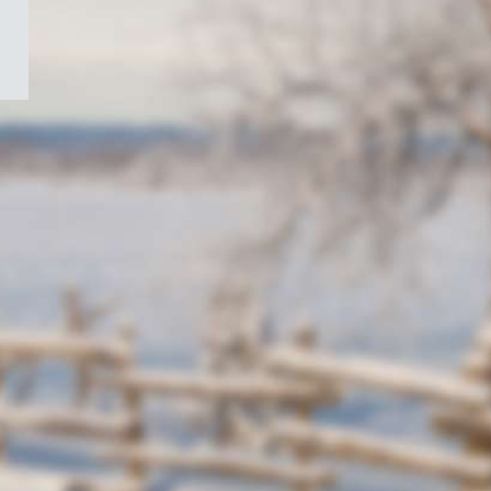
/
Symbole
du
gouvernement
du
Canada