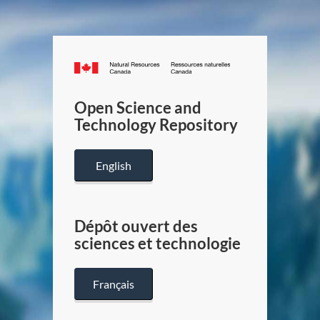
Canada.ca
/
Gouverneme
Open Science and
du
Technology Repository
Canada
English
Dépôt ouvert des
sciences et technologie
Français