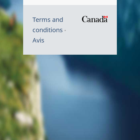
Terms and
/
conditions
Symbole
Avis
du
gouvernem
du
Canada