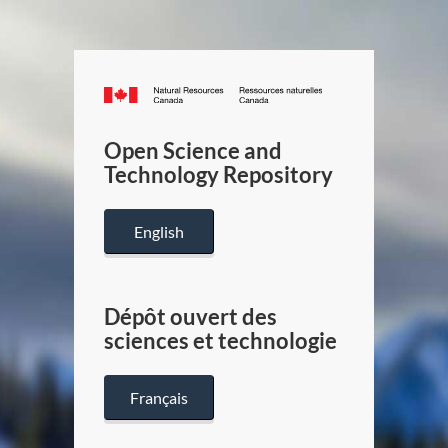
Canada.ca
/
Gouverneme
Open Science and
du
Technology Repository
Canada
English
Dépôt ouvert des
sciences et technologie
Français