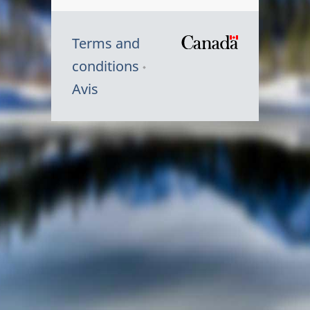
Terms and
/
conditions
Symbole
Avis
du
gouvernem
du
Canada