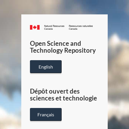
Canada.ca
/
Gouverneme
Open Science and
du
Technology Repository
Canada
English
Dépôt ouvert des
sciences et technologie
Français