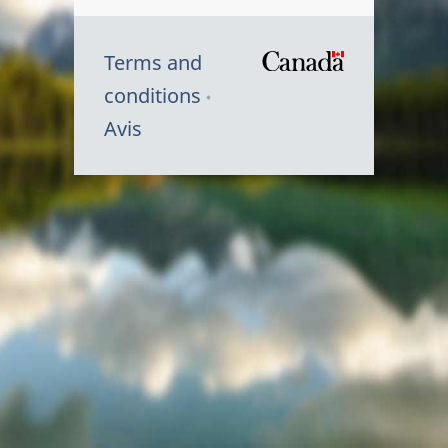
Terms and
/
conditions
Symbole
Avis
du
gouvernem
du
Canada