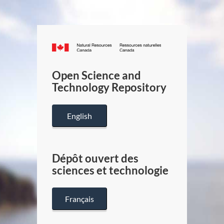
Canada.ca
/
Gouverneme
Open Science and
du
Technology Repository
Canada
English
Dépôt ouvert des
sciences et technologie
Français