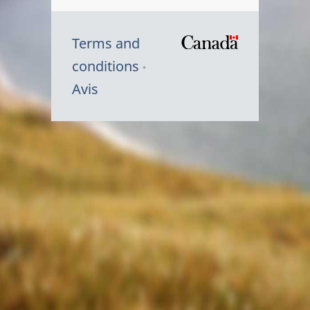
Terms and
/
conditions
Symbole
Avis
du
gouvernem
du
Canada