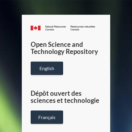
Canada.ca
/
Gouverneme
Open Science and
du
Technology Repository
Canada
English
Dépôt ouvert des
sciences et technologie
Français