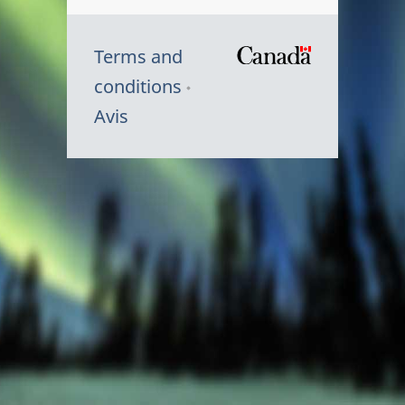
Terms and
/
conditions
Symbole
Avis
du
gouvernem
du
Canada