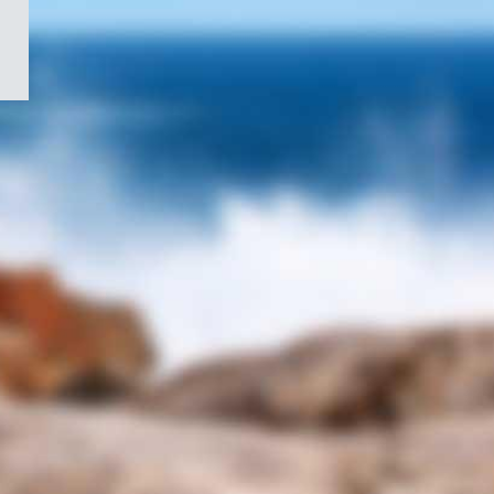
/
Symbole
du
gouvernement
du
Canada