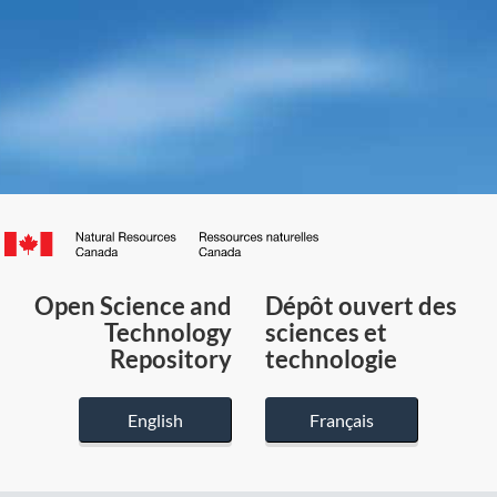
Canada.ca
/
Gouvernement
Open Science and
Dépôt ouvert des
du
Technology
sciences et
Canada
Repository
technologie
English
Français