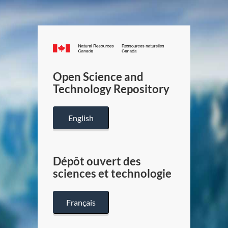
Canada.ca
/
Gouverneme
Open Science and
du
Technology Repository
Canada
English
Dépôt ouvert des
sciences et technologie
Français