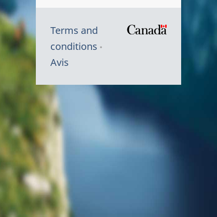
Terms and
/
conditions
Symbole
Avis
du
gouvernem
du
Canada