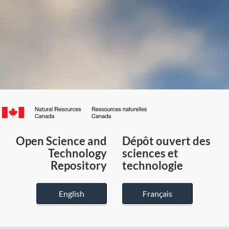
Canada.ca
/
Gouvernement
Open Science and
Dépôt ouvert des
du
Technology
sciences et
Canada
Repository
technologie
English
Français