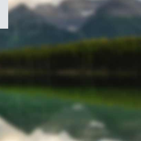
/
Symbole
du
gouvernement
du
Canada