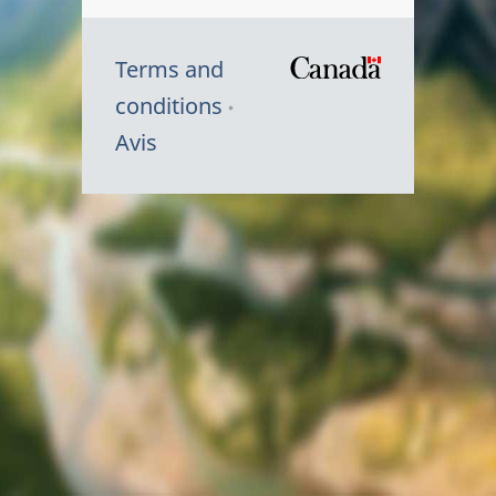
Terms and
/
conditions
Symbole
Avis
du
gouvernem
du
Canada