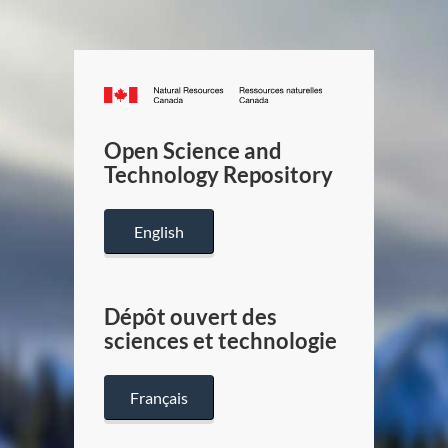
Canada.ca
/
Gouverneme
Open Science and
du
Technology Repository
Canada
English
Dépôt ouvert des
sciences et technologie
Français