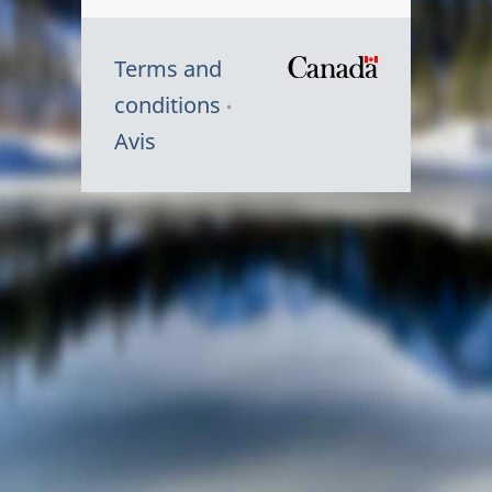
Terms and
/
conditions
Symbole
Avis
du
gouvernem
du
Canada