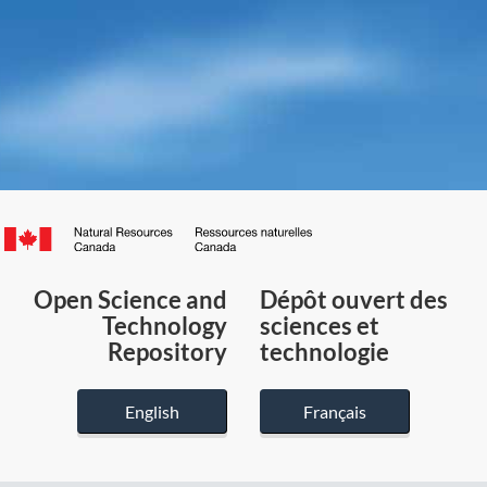
Canada.ca
/
Gouvernement
Open Science and
Dépôt ouvert des
du
Technology
sciences et
Canada
Repository
technologie
English
Français