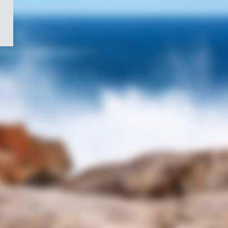
/
Symbole
du
gouvernement
du
Canada