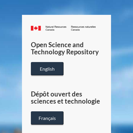
Canada.ca
/
Gouverneme
Open Science and
du
Technology Repository
Canada
English
Dépôt ouvert des
sciences et technologie
Français