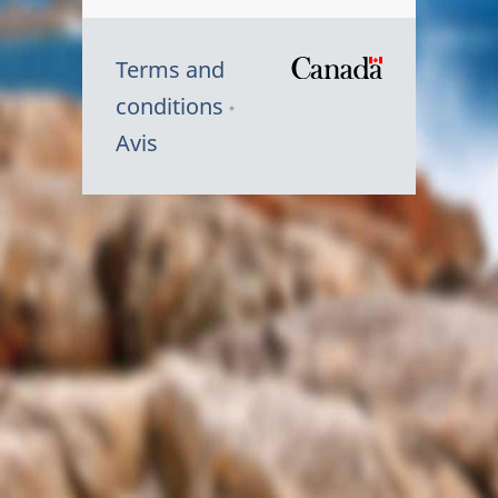
Terms and
/
conditions
Symbole
Avis
du
gouvernem
du
Canada