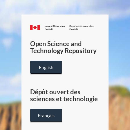
Canada.ca
/
Gouverneme
Open Science and
du
Technology Repository
Canada
English
Dépôt ouvert des
sciences et technologie
Français