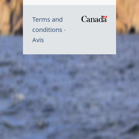
Terms and
/
conditions
Symbole
Avis
du
gouvernem
du
Canada