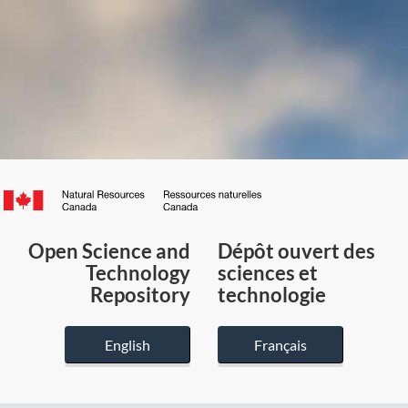
Canada.ca
/
Gouvernement
Open Science and
Dépôt ouvert des
du
Technology
sciences et
Canada
Repository
technologie
English
Français