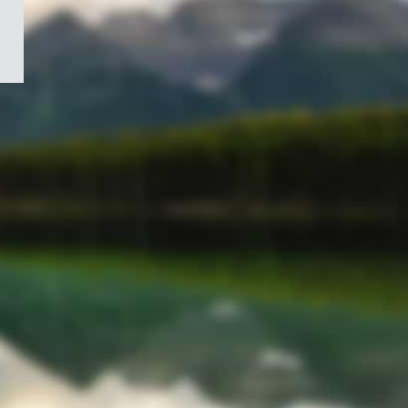
/
Symbole
du
gouvernement
du
Canada