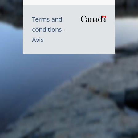
Terms and
/
conditions
Symbole
Avis
du
gouvernem
du
Canada