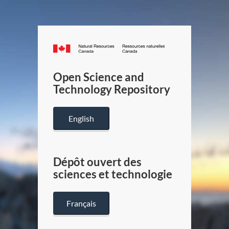
Canada.ca
/
Gouverneme
Open Science and
du
Technology Repository
Canada
English
Dépôt ouvert des
sciences et technologie
Français