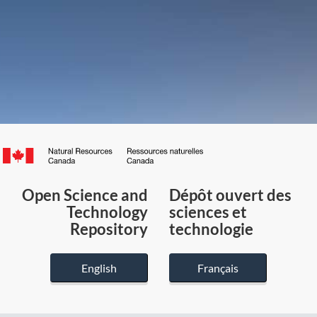
Canada.ca
/
Gouvernement
Open Science and
Dépôt ouvert des
du
Technology
sciences et
Canada
Repository
technologie
English
Français