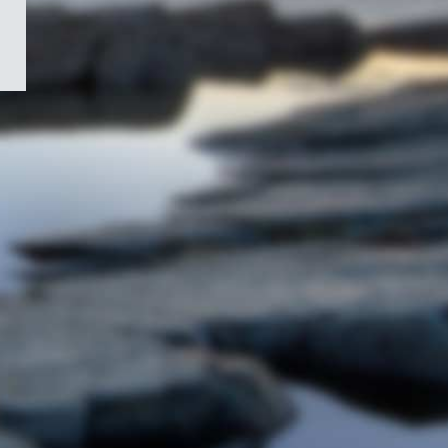
/
Symbole
du
gouvernement
du
Canada