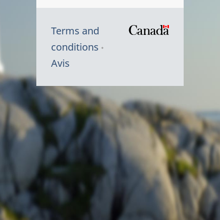
Terms and
/
conditions
Symbole
Avis
du
gouvernem
du
Canada