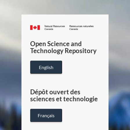
Canada.ca
/
Gouverneme
Open Science and
du
Technology Repository
Canada
English
Dépôt ouvert des
sciences et technologie
Français