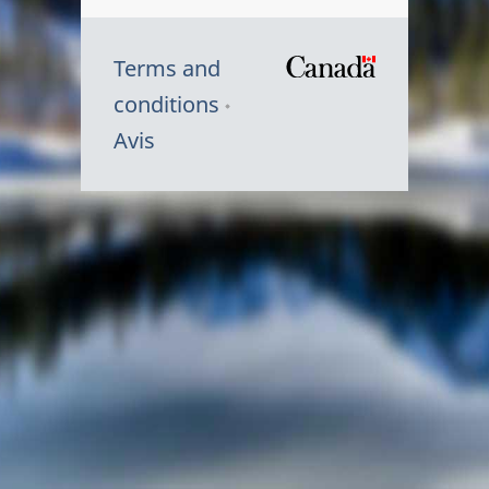
Terms and
/
conditions
Symbole
Avis
du
gouvernem
du
Canada