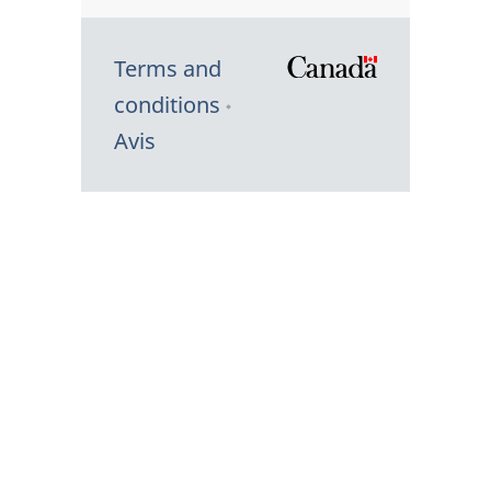
Terms and
/
conditions
Symbole
Avis
du
gouvernem
du
Canada