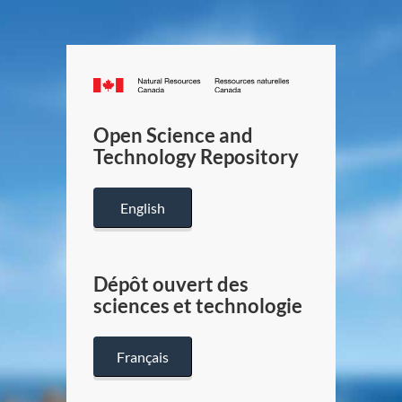
Canada.ca
/
Gouverneme
Open Science and
du
Technology Repository
Canada
English
Dépôt ouvert des
sciences et technologie
Français