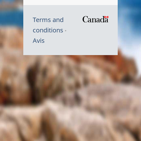
Terms and
/
conditions
Symbole
Avis
du
gouvernem
du
Canada