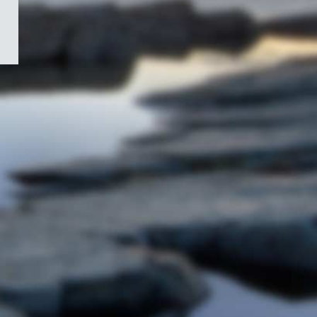
/
Symbole
du
gouvernement
du
Canada