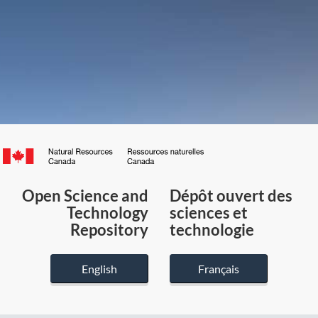
Canada.ca
/
Gouvernement
Open Science and
Dépôt ouvert des
du
Technology
sciences et
Canada
Repository
technologie
English
Français