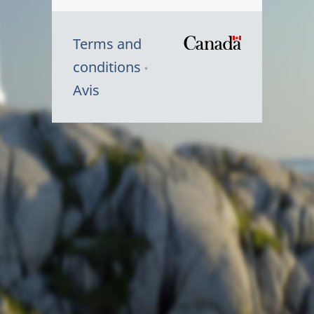
Terms and
/
conditions
Symbole
Avis
du
gouvernem
du
Canada