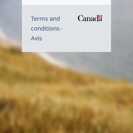
Terms and
/
conditions
Symbole
Avis
du
gouvernem
du
Canada