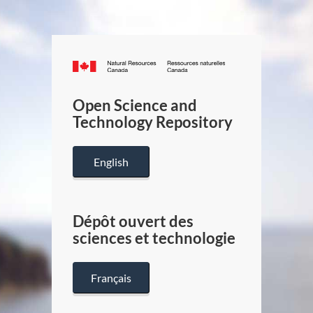
Canada.ca
/
Gouverneme
Open Science and
du
Technology Repository
Canada
English
Dépôt ouvert des
sciences et technologie
Français