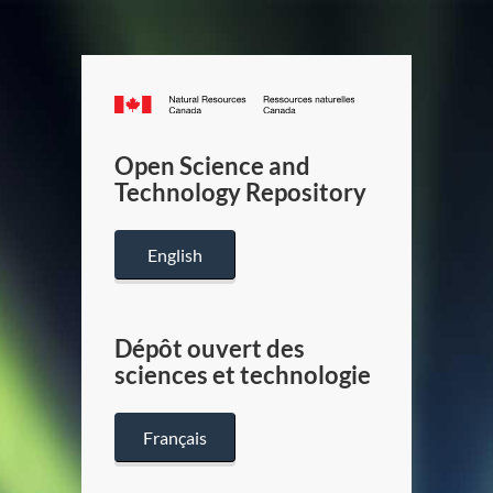
Canada.ca
/
Gouverneme
Open Science and
du
Technology Repository
Canada
English
Dépôt ouvert des
sciences et technologie
Français