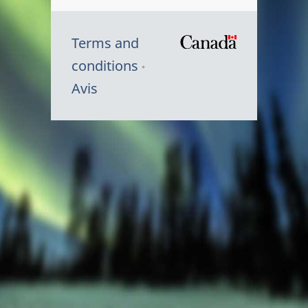
Terms and
/
conditions
Symbole
Avis
du
gouvernem
du
Canada