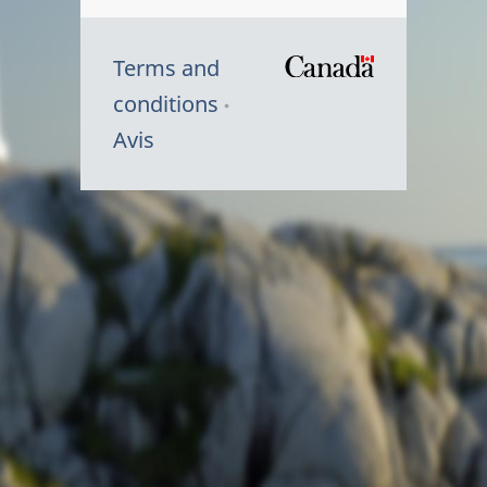
Terms and
/
conditions
Symbole
Avis
du
gouvernem
du
Canada