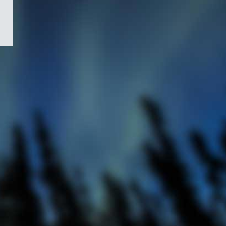
/
Symbole
du
gouvernement
du
Canada