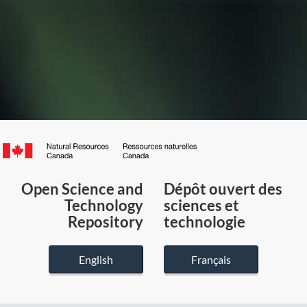
Canada.ca
/
Gouvernement
Open Science and
Dépôt ouvert des
du
Technology
sciences et
Canada
Repository
technologie
English
Français