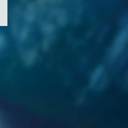
/
Symbole
du
gouvernement
du
Canada