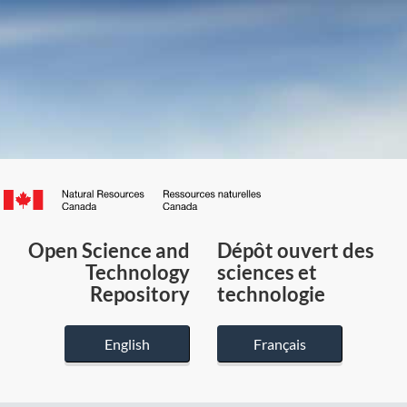
Canada.ca
/
Gouvernement
Open Science and
Dépôt ouvert des
du
Technology
sciences et
Canada
Repository
technologie
English
Français