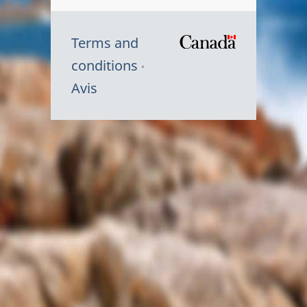
Terms and
/
conditions
Symbole
Avis
du
gouvernem
du
Canada