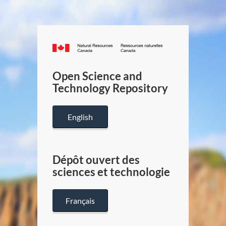
Canada.ca
/
Gouverneme
Open Science and
du
Technology Repository
Canada
English
Dépôt ouvert des
sciences et technologie
Français