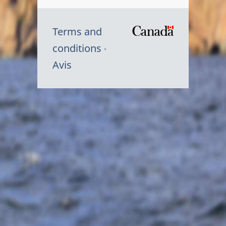
Terms and
/
conditions
Symbole
Avis
du
gouvernem
du
Canada