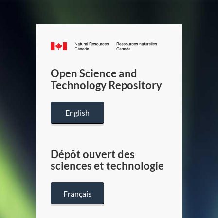
Canada.ca
/
Gouverneme
Open Science and
du
Technology Repository
Canada
English
Dépôt ouvert des
sciences et technologie
Français