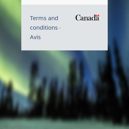
Terms and
/
conditions
Symbole
Avis
du
gouvernem
du
Canada