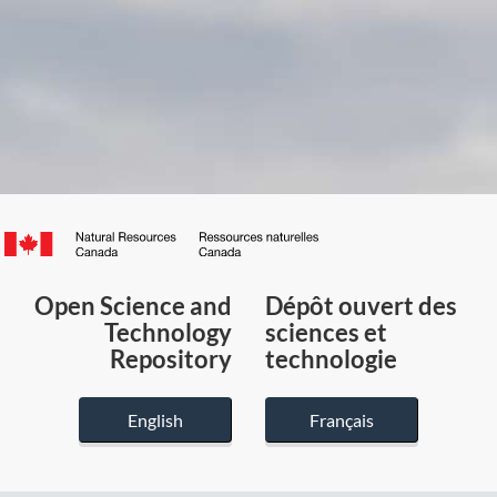
Canada.ca
/
Gouvernement
Open Science and
Dépôt ouvert des
du
Technology
sciences et
Canada
Repository
technologie
English
Français