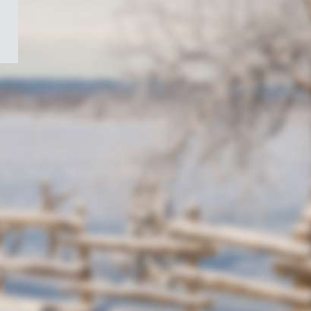
/
Symbole
du
gouvernement
du
Canada