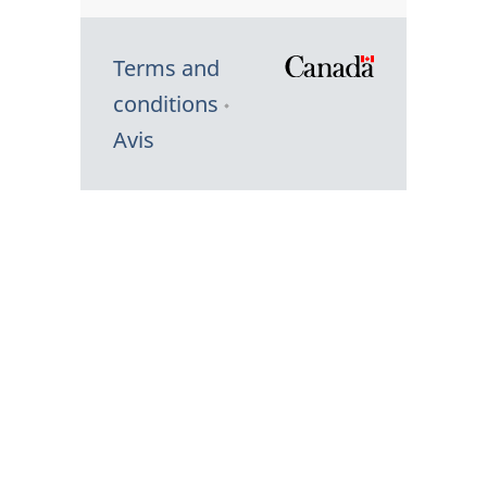
Terms and
/
conditions
Symbole
Avis
du
gouvernem
du
Canada