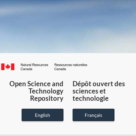
Canada.ca
/
Gouvernement
Open Science and
Dépôt ouvert des
du
Technology
sciences et
Canada
Repository
technologie
English
Français