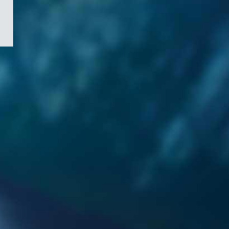
/
Symbole
du
gouvernement
du
Canada