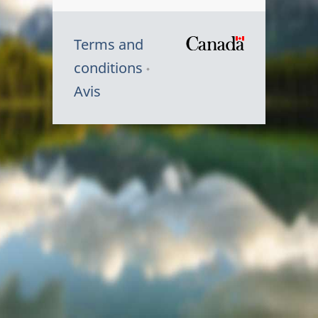
Terms and
/
conditions
Symbole
Avis
du
gouvernem
du
Canada