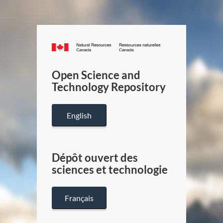
Canada.ca
/
Gouverneme
Open Science and
du
Technology Repository
Canada
English
Dépôt ouvert des
sciences et technologie
Français