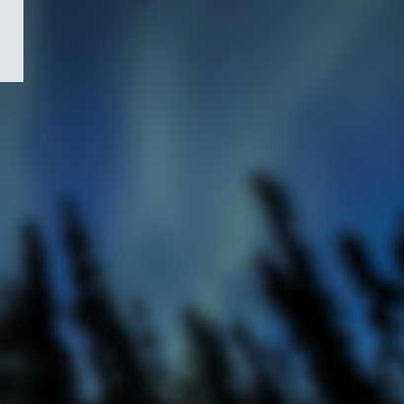
/
Symbole
du
gouvernement
du
Canada