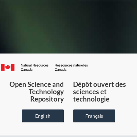
Canada.ca
/
Gouvernement
Open Science and
Dépôt ouvert des
du
Technology
sciences et
Canada
Repository
technologie
English
Français