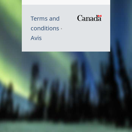
Terms and
/
conditions
Symbole
Avis
du
gouvernem
du
Canada