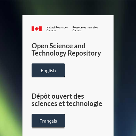
Canada.ca
/
Gouverneme
Open Science and
du
Technology Repository
Canada
English
Dépôt ouvert des
sciences et technologie
Français