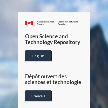
Canada.ca
/
Gouverneme
Open Science and
du
Technology Repository
Canada
English
Dépôt ouvert des
sciences et technologie
Français