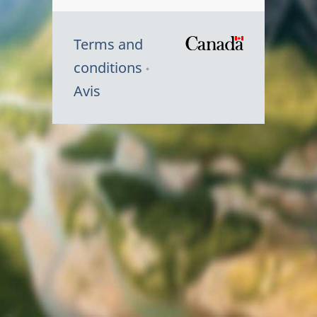
Terms and
/
conditions
Symbole
Avis
du
gouvernem
du
Canada