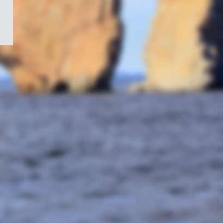
/
Symbole
du
gouvernement
du
Canada