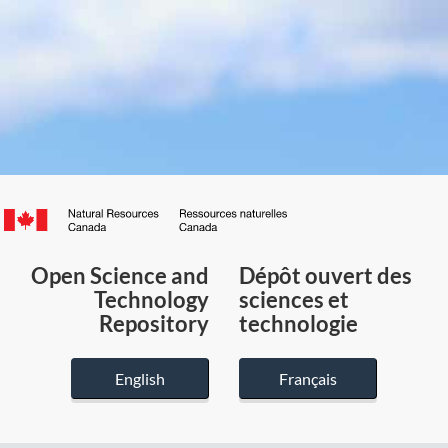
Canada.ca
/
Gouvernement
Open Science and
Dépôt ouvert des
du
Technology
sciences et
Canada
Repository
technologie
English
Français