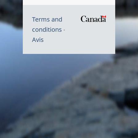
Terms and
/
conditions
Symbole
Avis
du
gouvernem
du
Canada