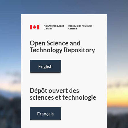
Canada.ca
/
Gouverneme
Open Science and
du
Technology Repository
Canada
English
Dépôt ouvert des
sciences et technologie
Français