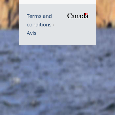
Terms and
/
conditions
Symbole
Avis
du
gouvernem
du
Canada