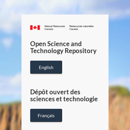
Canada.ca
/
Gouverneme
Open Science and
du
Technology Repository
Canada
English
Dépôt ouvert des
sciences et technologie
Français