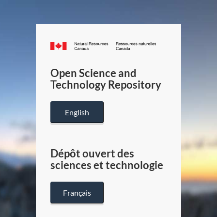
Canada.ca
/
Gouverneme
Open Science and
du
Technology Repository
Canada
English
Dépôt ouvert des
sciences et technologie
Français