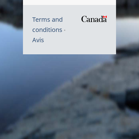
Terms and
/
conditions
Symbole
Avis
du
gouvernem
du
Canada