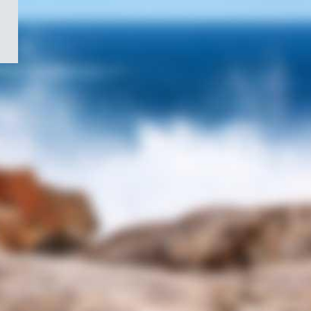
/
Symbole
du
gouvernement
du
Canada