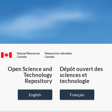
Canada.ca
/
Gouvernement
Open Science and
Dépôt ouvert des
du
Technology
sciences et
Canada
Repository
technologie
English
Français