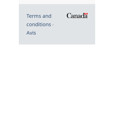
Terms and
/
conditions
Symbole
Avis
du
gouvernem
du
Canada