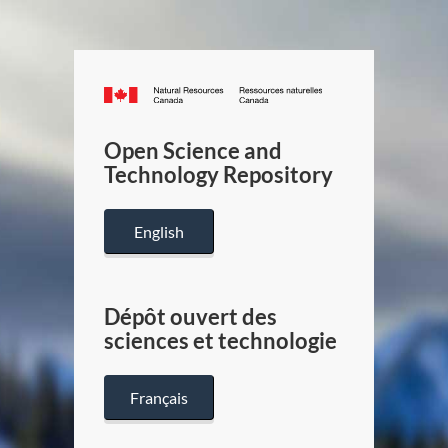
Canada.ca
/
Gouverneme
Open Science and
du
Technology Repository
Canada
English
Dépôt ouvert des
sciences et technologie
Français