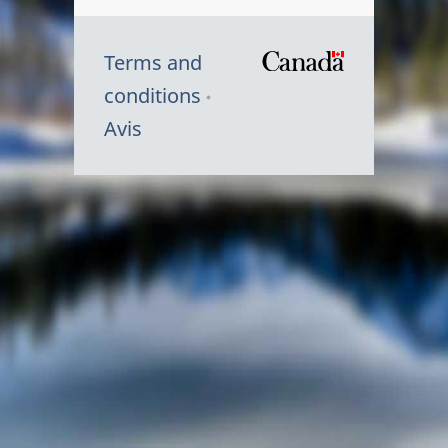
Terms and
/
conditions
Symbole
Avis
du
gouvernem
du
Canada