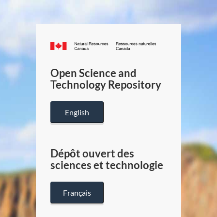
Canada.ca
/
Gouverneme
Open Science and
du
Technology Repository
Canada
English
Dépôt ouvert des
sciences et technologie
Français