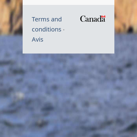
Terms and
/
conditions
Symbole
Avis
du
gouvernem
du
Canada